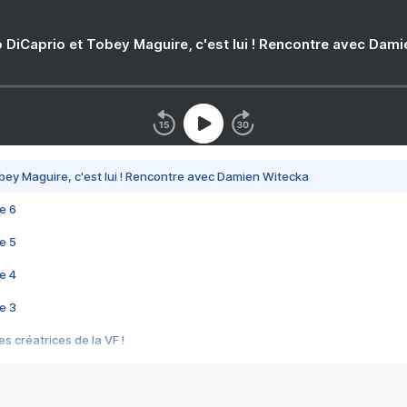
 DiCaprio et Tobey Maguire, c'est lui ! Rencontre avec Dam
bey Maguire, c'est lui ! Rencontre avec Damien Witecka
e 6
e 5
e 4
e 3
s créatrices de la VF !
e 2
e 1