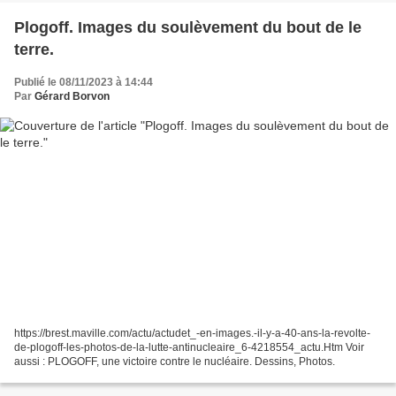
Plogoff. Images du soulèvement du bout de le
terre.
Publié le 08/11/2023 à 14:44
Par
Gérard Borvon
https://brest.maville.com/actu/actudet_-en-images.-il-y-a-40-ans-la-revolte-
de-plogoff-les-photos-de-la-lutte-antinucleaire_6-4218554_actu.Htm Voir
aussi : PLOGOFF, une victoire contre le nucléaire. Dessins, Photos.