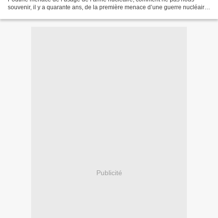
souvenir, il y a quarante ans, de la première menace d’une guerre nucléaire
en Europe. 1980, la tension Est-Ouest...
Publicité