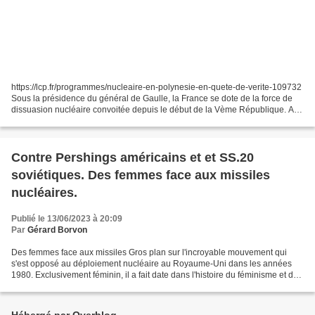
https://lcp.fr/programmes/nucleaire-en-polynesie-en-quete-de-verite-109732
Sous la présidence du général de Gaulle, la France se dote de la force de
dissuasion nucléaire convoitée depuis le début de la Vème République. A
quel prix ? Les 193 essais nucléaires...
Contre Pershings américains et et SS.20
soviétiques. Des femmes face aux missiles
nucléaires.
Publié le 13/06/2023 à 20:09
Par
Gérard Borvon
Des femmes face aux missiles Gros plan sur l'incroyable mouvement qui
s'est opposé au déploiement nucléaire au Royaume-Uni dans les années
1980. Exclusivement féminin, il a fait date dans l'histoire du féminisme et du
mouvement écologique. À la fin des...