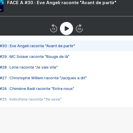
FACE A #30 : Eve Angeli raconte "Avant de partir"
#30 : Eve Angeli raconte "Avant de partir"
#29 : MC Solaar raconte "Bouge de là"
28 : Lorie raconte "Je vais vite"
#27 : Christophe Willem raconte "Jacques a dit"
#26 : Chimène Badi raconte "Entre nous"
#25 : Indochine raconte "3e sexe"
#24 : Zaho raconte "C'est chelou"
#23 : Patrick Bruel raconte "Au café des délices"
#22 : Kyo raconte "Le chemin"