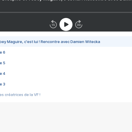
bey Maguire, c'est lui ! Rencontre avec Damien Witecka
e 6
e 5
e 4
e 3
s créatrices de la VF !
e 2
e 1
e Mektoub My Love arrive enfin ! Rencontre avec Shaïn Boumedine et Sal