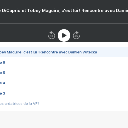
 DiCaprio et Tobey Maguire, c'est lui ! Rencontre avec Dam
bey Maguire, c'est lui ! Rencontre avec Damien Witecka
e 6
e 5
e 4
e 3
s créatrices de la VF !
e 2
e 1