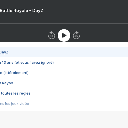
 Battle Royale - DayZ
 DayZ
 a 13 ans (et vous l'avez ignoré)
e (littéralement)
im Rayan
 toutes les règles
s les jeux vidéo
us choquant de Rockstar ? - Le scandale BULLY
e plus moche de Steam