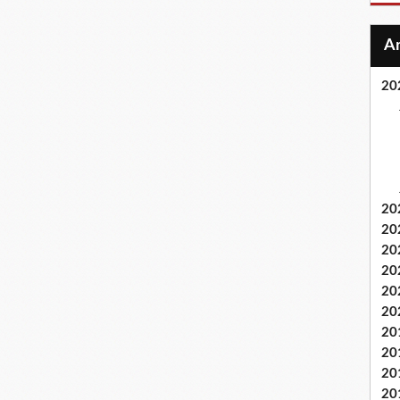
20
20
20
20
20
20
20
20
20
20
20