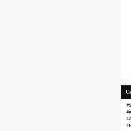
#S
#a
#A
#