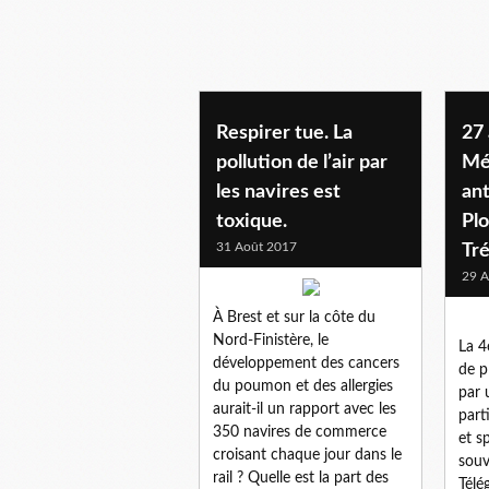
Respirer tue. La
27 
pollution de l’air par
Mém
les navires est
ant
toxique.
Plo
31 Août 2017
Tré
29 A
À Brest et sur la côte du
Nord-Finistère, le
La 4
développement des cancers
de p
du poumon et des allergies
par 
aurait-il un rapport avec les
part
350 navires de commerce
et s
croisant chaque jour dans le
souv
rail ? Quelle est la part des
Télé