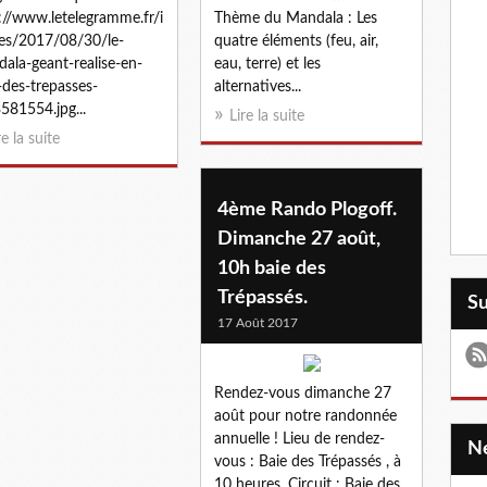
://www.letelegramme.fr/i
Thème du Mandala : Les
es/2017/08/30/le-
quatre éléments (feu, air,
ala-geant-realise-en-
eau, terre) et les
-des-trepasses-
alternatives...
581554.jpg...
Lire la suite
re la suite
4ème Rando Plogoff.
Dimanche 27 août,
10h baie des
Trépassés.
S
17 Août 2017
Rendez-vous dimanche 27
août pour notre randonnée
annuelle ! Lieu de rendez-
vous : Baie des Trépassés , à
10 heures. Circuit : Baie des