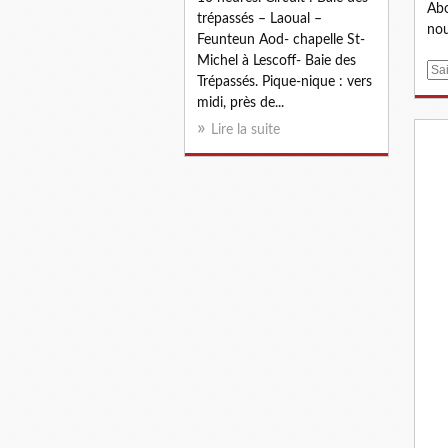
Abo
trépassés – Laoual –
nou
Feunteun Aod- chapelle St-
Michel à Lescoff- Baie des
E
Trépassés. Pique-nique : vers
m
midi, près de...
a
Lire la suite
i
l