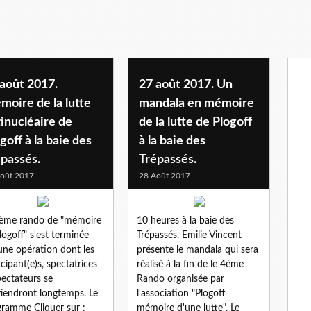
août 2017.
27 août 2017. Un
oire de la lutte
mandala en mémoire
inucléaire de
de la lutte de Plogoff
goff à la baie des
à la baie des
passés.
Trépassés.
oût 2017
28 Août 2017
ème rando de "mémoire
10 heures à la baie des
logoff" s'est terminée
Trépassés. Emilie Vincent
une opération dont les
présente le mandala qui sera
icipant(e)s, spectatrices
réalisé à la fin de le 4ème
pectateurs se
Rando organisée par
iendront longtemps. Le
l'association "Plogoff
gramme Cliquer sur :
mémoire d'une lutte". Le