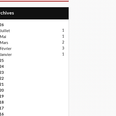
Archives
26
1
Juillet
1
Mai
2
Mars
3
Février
1
Janvier
25
24
23
22
21
20
19
18
17
16