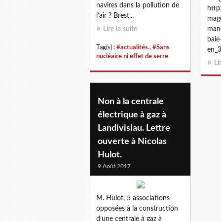
navires dans la pollution de
http
l’air ? Brest...
mag
Lire la suite
mand
baie
Tag(s) :
#actualités.
,
#Sans
en_3
nucléaire ni effet de serre
Li
Non à la centrale
électrique à gaz à
Landivisiau. Lettre
ouverte à Nicolas
Hulot.
9 Août 2017
M. Hulot, 5 associations
opposées à la construction
d’une centrale à gaz à