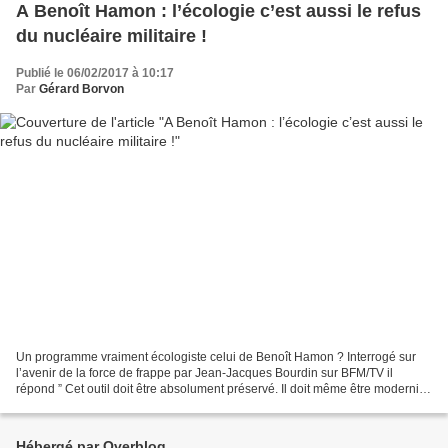
A Benoît Hamon : l’écologie c’est aussi le refus
du nucléaire militaire !
Publié le 06/02/2017 à 10:17
Par
Gérard Borvon
Un programme vraiment écologiste celui de Benoît Hamon ? Interrogé sur
l’avenir de la force de frappe par Jean-Jacques Bourdin sur BFM/TV il
répond ” Cet outil doit être absolument préservé. Il doit même être modernisé
parce que, à mes yeux, cet outil...
Hébergé par Overblog