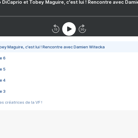
 DiCaprio et Tobey Maguire, c'est lui ! Rencontre avec Dam
bey Maguire, c'est lui ! Rencontre avec Damien Witecka
e 6
e 5
e 4
e 3
s créatrices de la VF !
e 2
e 1
e Mektoub My Love arrive enfin ! Rencontre avec Shaïn Boumedine et Sal