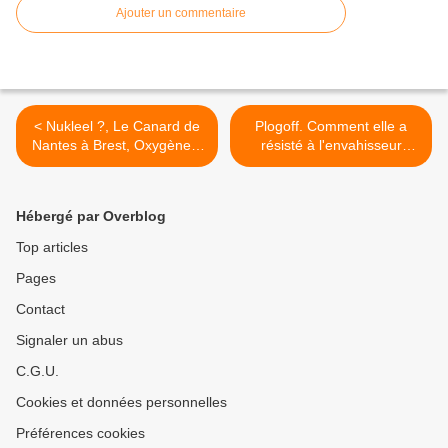
Ajouter un commentaire
< Nukleel ?, Le Canard de
Plogoff. Comment elle a
Nantes à Brest, Oxygène...
résisté à l'envahisseur
Quand les bretons parlaient
nucléaire. >
aux bretons. à l'époque de
Plogoff.
Hébergé par Overblog
Top articles
Pages
Contact
Signaler un abus
C.G.U.
Cookies et données personnelles
Préférences cookies