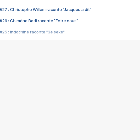
#27 : Christophe Willem raconte "Jacques a dit"
#26 : Chimène Badi raconte "Entre nous"
#25 : Indochine raconte "3e sexe"
#24 : Zaho raconte "C'est chelou"
#23 : Patrick Bruel raconte "Au café des délices"
#22 : Kyo raconte "Le chemin"
#21 : Nolwenn Leroy raconte "Cassé"
#20 : Patrick Hernandez raconte "Born to be alive"
#19 : Lorie raconte "Près de moi"
#18 : Michael Jones raconte "A nos actes manqués" (avec Jean-Jacque
#17 : Khaled raconte "Aïcha"
#16 : Corneille raconte "Parce qu'on vient de loin"