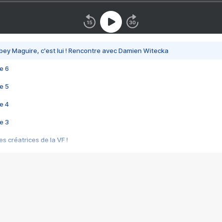
bey Maguire, c'est lui ! Rencontre avec Damien Witecka
e 6
e 5
e 4
e 3
s créatrices de la VF !
e 2
e 1
e Mektoub My Love arrive enfin ! Rencontre avec Shaïn Boumedine et Sal
i : après Toni en famille