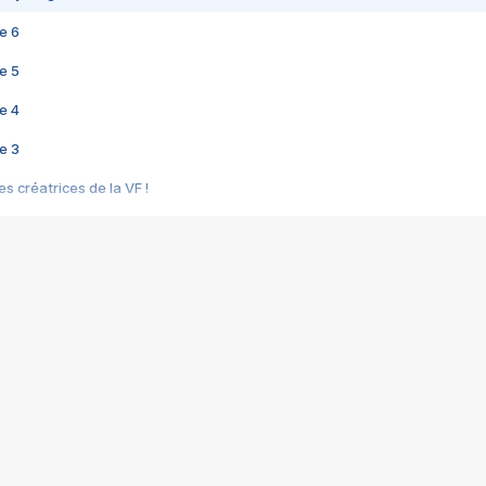
e 6
e 5
e 4
e 3
s créatrices de la VF !
e 2
e 1
e Mektoub My Love arrive enfin ! Rencontre avec Shaïn Boumedine et Sal
i : après Toni en famille
elle réalise le bouleversant Dites lui que je l'aime
ais ! Rencontre autour de Vie privée de Rebecca Zlotowski
 de Marguerite, Grave... Rencontre avec Ella Rumpf