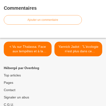
Commentaires
Ajouter un commentaire
< Vu sur Thalassa. Face
Yannick Jadot : "L'écologie
aux tempêtes et à la
n'est plus dans ce
montée des océans : des
gouvernement". >
énergies renouvelables
pour l’Ile de Sein.
Hébergé par Overblog
Top articles
Pages
Contact
Signaler un abus
C.G.U.